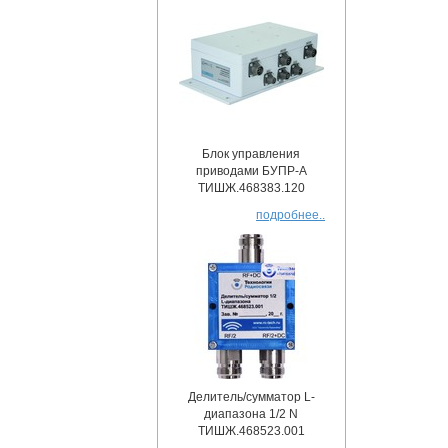
Блок управления
приводами БУПР-А
ТИШЖ.468383.120
подробнее..
Делитель/сумматор L-
диапазона 1/2 N
ТИШЖ.468523.001