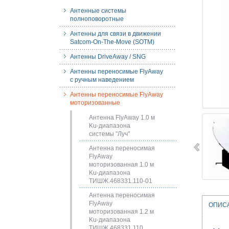
Антенные системы
полноповоротные
Антенны для связи в движении
Satcom-On-The-Move (SOTM)
Антенны DriveAway / SNG
Антенны переносимые FlyAway
с ручным наведением
Антенны переносимые FlyAway
моторизованные
Антенна FlyAway 1.0 м
Ku-диапазона
системы "Луч"
Антенна переносимая
FlyAway
моторизованная 1.0 м
Ku-диапазона
ТИШЖ.468331.110-01
Антенна переносимая
FlyAway
ОПИС
моторизованная 1.2 м
Ku-диапазона
ТИШЖ.468331.110