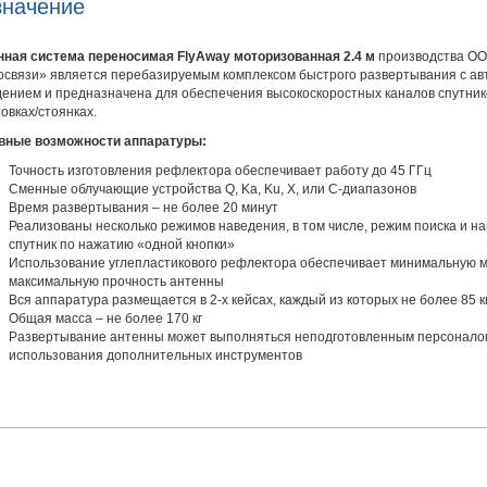
значение
нная система переносимая FlyAway моторизованная 2.4 м
производства ОО
связи» является перебазируемым комплексом быстрого развертывания с ав
ением и предназначена для обеспечения высокоскоростных каналов спутник
овках/стоянках.
вные возможности аппаратуры:
Точность изготовления рефлектора обеспечивает работу до 45 ГГц
Сменные облучающие устройства Q, Ka, Ku, X, или С-диапазонов
Время развертывания – не более 20 минут
Реализованы несколько режимов наведения, в том числе, режим поиска и н
спутник по нажатию «одной кнопки»
Использование углепластикового рефлектора обеспечивает минимальную м
максимальную прочность антенны
Вся аппаратура размещается в 2-х кейсах, каждый из которых не более 85 к
Общая масса – не более 170 кг
Развертывание антенны может выполняться неподготовленным персонало
использования дополнительных инструментов