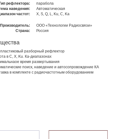
Тип рефлектора:
парабола
тема наведения:
Автоматическая
иапазон частот:
X, S, Q, L, Ku, C, Ka
Производитель:
ООО «Технологии Радиосвязи»
Страна:
Россия
ущества
епластиковый разборный рефлектор
ота в C, Х, Ku. Ка-диапазонах
имальнаое время развертывания
оматические поиск, наведение и автосопровождение КА
тавка в комплекте с радиочастотным оборудованием