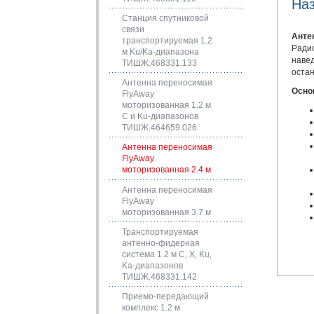
На
Станция спутниковой
связи
Анте
транспортируемая 1.2
Радио
м Ku/Ka-диапазона
навед
ТИШЖ.468331.133
остан
Антенна переносимая
Осно
FlyAway
моторизованная 1.2 м
С и Ku-диапазонов
ТИШЖ.464659.026
Антенна переносимая
FlyAway
моторизованная 2.4 м
Антенна переносимая
FlyAway
моторизованная 3.7 м
Транспортируемая
антенно-фидерная
система 1.2 м C, X, Ku,
Ka-диапазонов
ТИШЖ.468331.142
Приемо-передающий
комплекс 1.2 м