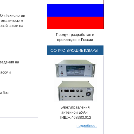
О «Технологии
томатическим
овой связи на
Продукт разработан и
произведен в России
СОПУТСТВУЮЩИЕ ТОВАРЫ
аведения на
ассу и
г
м без
Блок управления
антенной БУА-Т
ТИШЖ.468383.012
подробнее..