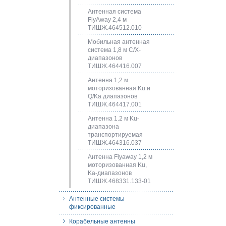
Антенная система
FlyAway 2,4 м
ТИШЖ.464512.010
Мобильная антенная
система 1,8 м C/X-
диапазонов
ТИШЖ.464416.007
Антенна 1,2 м
моторизованная Ku и
Q/Ka диапазонов
ТИШЖ.464417.001
Антенна 1.2 м Ku-
диапазона
транспортируемая
ТИШЖ.464316.037
Антенна Flyaway 1,2 м
моторизованная Ku,
Ka-диапазонов
ТИШЖ.468331.133-01
Антенные системы
фиксированные
Корабельные антенны