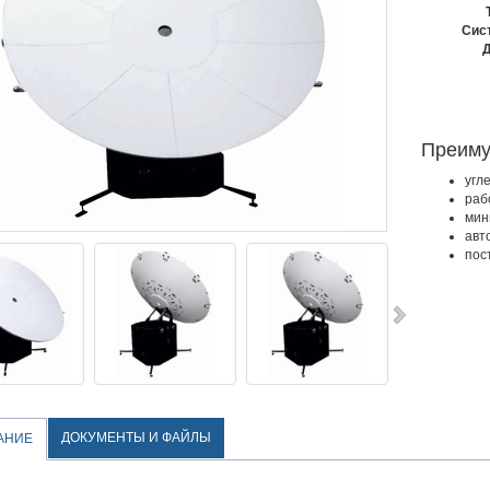
Сис
Д
Преим
угл
раб
мин
авт
пос
ДОКУМЕНТЫ И ФАЙЛЫ
АНИЕ